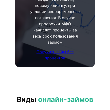
новому клиенту, при
условии своевременного
погашения. В случае
просрочки МФО
начислит проценты за
весь срок пользования
займом
Получить займ без
процентов
Виды
онлайн-займов