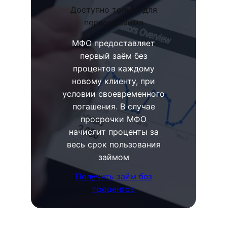
Доступно только для
первого займа
МФО предоставляет
первый заём без
процентов каждому
новому клиенту, при
условии своевременного
погашения. В случае
просрочки МФО
начислит проценты за
весь срок пользования
займом
Получить займ без
процентов